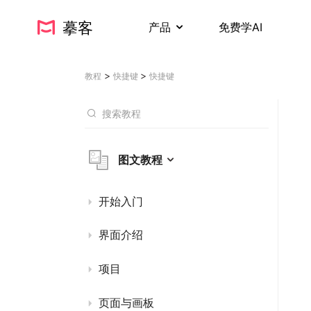
摹客
产品
免费学AI
>
>
教程
快捷键
快捷键
图文教程
开始入门
界面介绍
项目
页面与画板