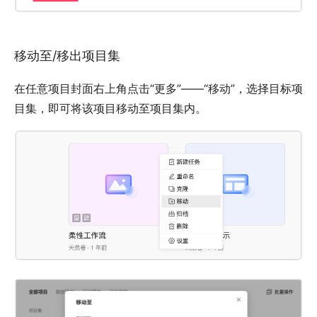
移动至/移出项目集
在任意项目封面右上角点击“更多”——“移动”，选择目标项
目集，即可将该项目移动至项目集内。